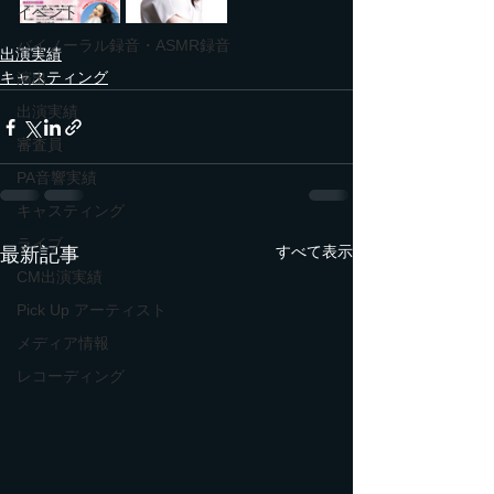
イベント
バイノーラル録音・ASMR録音
出演実績
キャスティング
演出
出演実績
審査員
PA音響実績
キャスティング
ライブ
すべて表示
最新記事
CM出演実績
Pick Up アーティスト
メディア情報
レコーディング