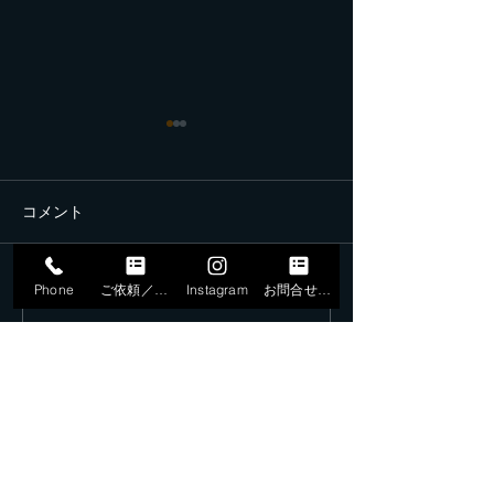
コメント
Phone
ご依頼／申込
Instagram
お問合せフォーム
コメントを追加…
株式会社スイカン様創立
11月24日はオ
50周年記念パーティにマ
レコーディング
イケル・ジャクトン、出
した。
演ご依頼いただきまし
た。
LLC.
ミュージックフロント合同会社