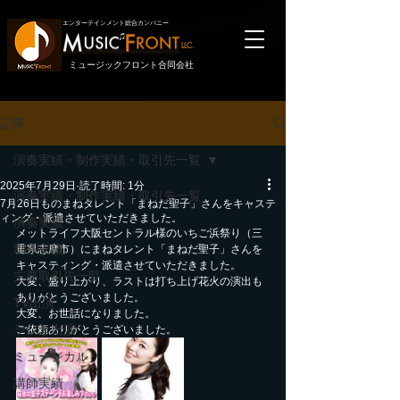
エンターテインメント総合カンパニー
LLC.
ミュージックフロント合同会社
記事
演奏実績・制作実績・取引先一覧
2025年7月29日
読了時間: 1分
演奏実績・制作実績・取引先一覧
7月26日ものまねタレント「まねだ聖子」さんをキャステ
ィング・派遣させていただきました。
演奏実績
メットライフ大阪セントラル様のいちご浜祭り（三
制作実績
重県志摩市）にまねタレント「まねだ聖子」さんを
キャスティング・派遣させていただきました。
主要取引先一覧
大変、盛り上がり、ラストは打ち上げ花火の演出も
ありがとうございました。
TV出演
大変、お世話になりました。
ラジオ出演
ご依頼ありがとうございました。
ミュージカル
講師実績