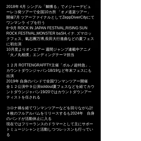
2018年 4月 シングル「鯛獲る」でメジャーデビュ
ーレコ発ツアーで全国10カ所 「オメ道楽ツアー」
開催7月 ツアーファイナルとしてZeppDiverCityにて
ワンマンラ イブを行う
8~9月 ROCK IN JAPAN FESTIVAL,RISING SUN
ROCK FESTIVAL,MONSTER baSH,イナ. ズマロッ
クフェス、氣志團万博,長田大行進曲などの夏フェス
に初出演
10月度よりオンエアー 週間ジャンプ連載中アニメ
「火ノ丸相撲」エンディングテーマ担当
１２月 ROTTENGRAFFTY主催「ポルノ超特急」、
カウントダウンジャパン18/19など年末フェスにも
出演
2019年 自身のバンドで全国ワンマンツアー開催
全１２公演中９公演soldout夏フェスなどを経てカウ
ントダウンジャパン19/20ではカウントダウンアー
ティストを任される
コロナ禍を経てワンマンツアーなどを回りながら計
４枚のフルアルバムをリリースするも2024年 自身
のバンドが活動休止に入る
現在ではフリーランスのドラマーとして主にサポー
トミュージシャンと活動しつつレッスンも行ってい
る