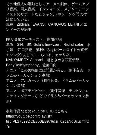
その他個人の活動としてアニメの劇伴、ゲームアプ
リ音楽、同人音楽、インディーズ、メジャーアーテ
ィストのサポートなどジャンル やシーンを問 わず
活動している。
現在、Zildjian、EVANS、CANOPUS LERNI とエ
ンドース契約中
[主な参加アーティスト、参加作品]
赤飯、S!N、S!N-Seki`s how-zee 、Riot of color、ま
じ娘、 江口拓也、猫村いろは(ボーカロイド公式デ
モソング) あじっこ、らいる、カケリネ、
NAKYAMBOX, Appare!、超ときめき♡宣伝部、
BabyDollSymphony、佐藤日向
アニメ「この美術部には問題が有る」(劇伴音楽、ド
ラム&パーカッショ ン参加)
アニメ「アホガール」(劇伴音楽、ドラム&パーカッ
ション参加)
アニメ「ポプテピピック」(劇伴音楽、テレビverエ
ンディングテーマな どでドラム&パーカッション参
加)
参加作品などのYoutube URLはこちら
https://youtube.com/playlist?
list=PL27529DCE850EB976&si=62baNoScucfmfC
7n