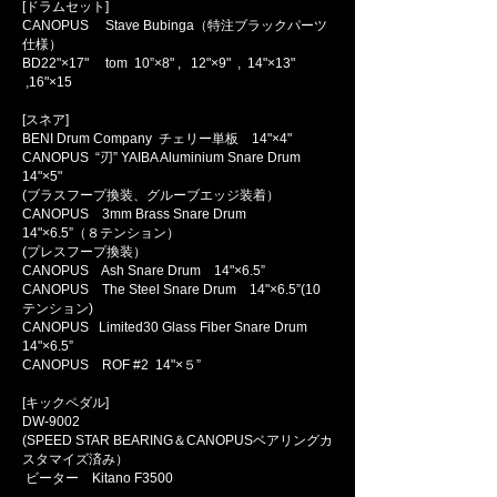
[ドラムセット]
CANOPUS Stave Bubinga（特注ブラックパーツ
仕様）
BD22"×17" tom 10”×8" , 12"×9" , 14"×13"
,16"×15
[スネア]
BENI Drum Company チェリー単板 14"×4"
CANOPUS “刃” YAIBA Aluminium Snare Drum
14"×5"
(ブラスフープ換装、グルーブエッジ装着）
CANOPUS 3mm Brass Snare Drum
14"×6.5”（８テンション）
​(プレスフープ換装）
CANOPUS Ash Snare Drum 14"×6.5”
CANOPUS The Steel Snare Drum 14"×6.5”(10
テンション)
CANOPUS Limited30 Glass Fiber Snare Drum
14"×6.5”
CANOPUS ROF #2 14"×５”
[キックペダル]
DW-9002
(SPEED STAR BEARING＆CANOPUSベアリングカ
スタマイズ済み）
ビーター Kitano F3500