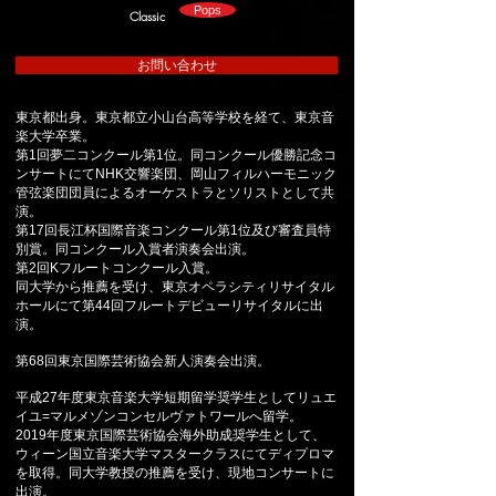
Pops
Classic
お問い合わせ
東京都出身。東京都立小山台高等学校を経て、東京音
楽大学卒業。
第1回夢二コンクール第1位。同コンクール優勝記念コ
ンサートにてNHK交響楽団、岡山フィルハーモニック
管弦楽団団員によるオーケストラとソリストとして共
演。
第17回長江杯国際音楽コンクール第1位及び審査員特
別賞。同コンクール入賞者演奏会出演。
第2回Kフルートコンクール入賞。
同大学から推薦を受け、東京オペラシティリサイタル
ホールにて第44回フルートデビューリサイタルに出
演。
第68回東京国際芸術協会新人演奏会出演。
平成27年度東京音楽大学短期留学奨学生としてリュエ
イユ=マルメゾンコンセルヴァトワールへ留学。
2019年度東京国際芸術協会海外助成奨学生として、
ウィーン国立音楽大学マスタークラスにてディプロマ
を取得。同大学教授の推薦を受け、現地コンサートに
出演。