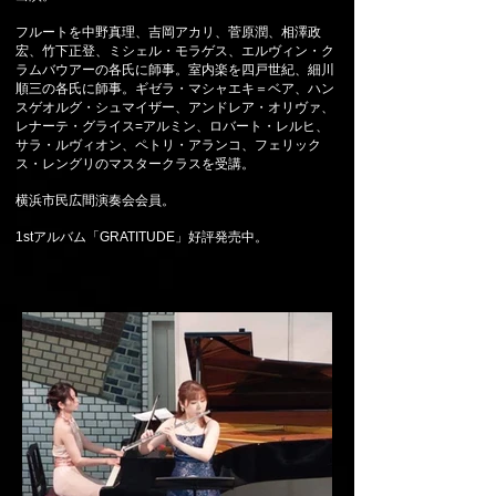
フルートを中野真理、吉岡アカリ、菅原潤、相澤政
宏、竹下正登、ミシェル・モラゲス、エルヴィン・ク
ラムバウアーの各氏に師事。室内楽を四戸世紀、細川
順三の各氏に師事。ギゼラ・マシャエキ＝ベア、ハン
スゲオルグ・シュマイザー、アンドレア・オリヴァ、
レナーテ・グライス=アルミン、ロバート・レルヒ、
サラ・ルヴィオン、ペトリ・アランコ、フェリック
ス・レングリのマスタークラスを受講。
横浜市民広間演奏会会員。
1stアルバム「GRATITUDE」好評発売中。