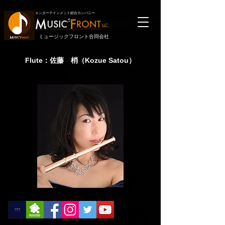
エンターテインメント総合カンパニー
LLC.
ミュージックフロント合同会社
Flute：佐藤 梢（Kozue Satou）