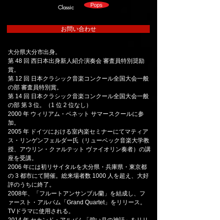
Pops
Classic
お問い合わせ
大分県大分市出身。
第 48 回 西日本出身新人紹介演奏会 審査員特別奨励
賞。
第 12 回 日本クラシック音楽コンクール全国大会一般
の部 審査員特別賞。
第 14 回 日本クラシック音楽コンクール全国大会一般
の部 第 3 位。（1 位 2 位なし）
2000 年 ウィリアム・ベネット サマースクールに参
加。
2005 年 ドイツにおける室内楽セミナーにてマティア
ス・リンゲンフェルダー氏（リューベック音楽大学教
授、アウリン・クァルテット ヴァイオリン奏者）の講
座を受講。
2006 年には初リサイタルを大分県・兵庫県・東京都
の 3 都市にて開催。総来場者数 1000 人を超え、大好
評のうちに終了。
2008年、「フルートアンサンブル蘭」を結成し、フ
ァースト・アルバム「Grand Quartet」をリリース。
TVドラマに使用される。