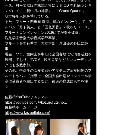
2014 年 セカンド・アルバム「碧い月の神話」をリリ
ース。村松楽器販売株式会社による CD 売れ筋ランキ
ングにて、「碧い月の神話」、「Grand Quartet」、
双方毎年人気を博している。
また、フルート四重奏 宵待小町のメンバーとして、ア
ルバム「月下美人」と「国色天香」２枚をリリース。
フルートコンベンション2019にて演奏を披露。
洗足学園音楽大学音楽学部卒業。
フルートを岩花秀文、大友太郎、倉田優の各氏に師
事。
現在、ソロ、室内楽を中心に全国各地にて演奏活動を
展開しており、TVCM、映画音楽などのレコーディン
グにも多数参加。
その他、中高生の吹奏楽部やアマチュア演奏団体のフ
ルートやバンド指導で、全国大会出場やコンクール最
高位受賞者を輩出するなど、後進の育成にも力を注
ぐ。
佐藤梢YouTubeチャンネル
https://youtube.com/@kozue.flute.no.1
佐藤梢ホームページ
https://www.kozueflute.com/