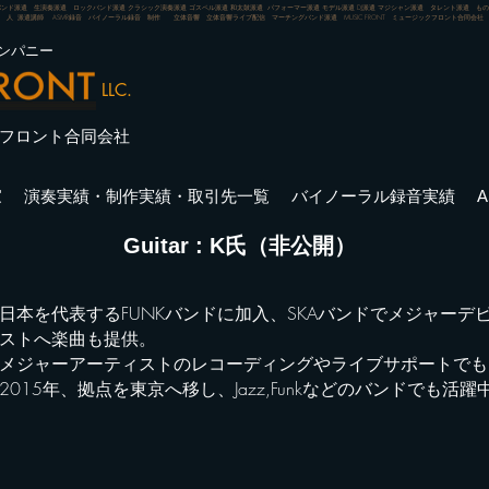
バンド派遣 生演奏派遣 ロックバンド派遣 クラシック演奏派遣 ゴスペル派遣 和太鼓派遣 パフォーマー派遣 モデル派遣 DJ派遣 マジシャン派遣 タレント派遣 
人 派遣講師 ASMR録音 バイノーラル録音 制作 立体音響 立体音響ライブ配信 マーチングバンド派遣
MUSIC FRONT ミュージックフロント合同会社
ンパニー
LLC.
フロント合同会社
家
演奏実績・制作実績・取引先一覧
バイノーラル録音実績
Guitar : K氏（非公開）
日本を代表するFUNKバンドに加入、SKAバンドでメジャーデ
ストへ楽曲も提供。
メジャーアーティストのレコーディングやライブサポートでも
2015年、拠点を東京へ移し、Jazz,Funkなどのバンドでも活躍