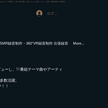
ものまねタレント事務所 お笑い芸人派遣 お笑いタレント派遣 タレント派遣 結婚式余興 結婚式芸
ログイン
ASMR録音制作・360°VR録音制作 出張録音
More...
ビューし、TV番組テーマ曲やアーティ
多数活躍。
中！！