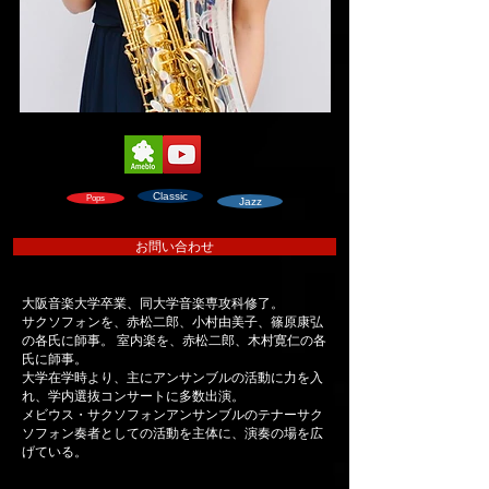
Classic
Pops
Jazz
お問い合わせ
大阪音楽大学卒業、同大学音楽専攻科修了。
サクソフォンを、赤松二郎、小村由美子、篠原康弘
の各氏に師事。 室内楽を、赤松二郎、木村寛仁の各
氏に師事。
大学在学時より、主にアンサンブルの活動に力を入
れ、学内選抜コンサートに多数出演。
メビウス・サクソフォンアンサンブルのテナーサク
ソフォン奏者としての活動を主体に、演奏の場を広
げている。