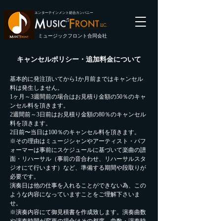
エンターテインメント総合カンパニー
LLC.
ミュージックフロント合同会社
キャンセルポリシー・追加料金について
基本的に発注頂いてから1か月前まではキャンセル
料は発生しません。
1ヶ月～3週間前の場合はお見積り金額の50％のキャ
ンセル料を頂きます。
2週間前～3日前はお見積り金額の80％のキャンセル
料を頂きます。
2日前〜当日は100％のキャンセル料を頂きます。
※その理由はミュージシャンやアーティスト・パフ
ォーマーは事前にスケジュールに基づいて楽曲の譜
面・リハーサル（事前の音合わせ、リハーサルスタ
ジオにて行います）など、準備する期間や段取りが
必要です。
演奏日は他の仕事を入れることができない為、この
ような内容になっていますことをご理解下さいま
せ。
※演奏内容にて御見積書を作成致します。演奏曲数