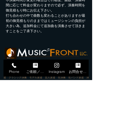
や演奏時間が変更の場合はその都度、曲数・演奏時
間に応じて料金が変わりますので必ず、演奏時間を
御見積もり時にお伝え下さい。
打ち合わせの中で曲数も変わることがありますが最
初の御見積もりのままではミュージシャンの負担が
大きい為、追加料金にて追加曲を演奏させて頂きま
すことをご了承下さい。
LLC.
ミュージックフロント合同会社
Phone
ご依頼／申込
Instagram
お問合せフォーム
バンド派遣 ミュージシャン派遣 アーティスト派遣 ジャズバンド派
遣 クラシック演奏 モデル派遣 芸人派遣 生演奏 生バンド派遣 演
奏家派遣 出張演奏 出張ミュージシャン 演奏依頼 DJ派遣 マーチン
グバンド派遣
​マジシャン派遣 大道芸人・お笑い芸人派遣 タレント派遣 和太鼓派
遣 アルプス音楽派遣 ライブサポート バンドサポート レコーディン
グ派遣 イベント企画 イベント音楽 ASMR制作 オンラインレッスン
派遣講師
​北海道 札幌 東北 青森 岩手 山形 福島 関東 東京 横浜 埼玉 千葉 神
奈川 埼玉 千葉 茨城 群馬 栃木 東海 静岡 中部 新潟 長野 北陸 富
山 石川 愛知 名古屋 三重 関西 大阪 神戸 兵庫 京都 滋賀 奈良 和歌
山 中国 岡山 広島 島根 鳥取 山口 福岡 佐賀 長崎 熊本 宮崎 鹿児
島 沖縄 全国