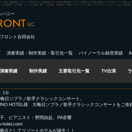
バンド派遣 生演奏派遣 ロックバンド派遣 クラシック演奏派遣 ゴスペル派遣 和太鼓派遣 パフォーマー派遣 モデル派遣 DJ派遣 マジシャン派遣 タレント派遣 
人 派遣講師 ASMR録音 バイノーラル録音 制作 立体音響 立体音響ライブ配信 マーチングバンド派遣
MUSIC FRONT ミュージックフロント合同会社
ンパニー
LLC.
フロント合同会社
家
演奏実績・制作実績・取引先一覧
バイノーラル録音実績
演奏実績
制作実績
主要取引先一覧
TV出演
ラ
 1分
イベント
バイノーラル録音・ASMR録音
演出
出
様 大晦日ソプラノ歌手クラシックコンサート。
岡山 UNO HOTEL様　大晦日ソプラノ歌手クラシックコンサートをご
子、ピアニスト：野間由起、PA音響
ライブ
CM出演実績
Pick Up アーティスト
-hotel.com/
拠点としてリゾートホテルが誕生！！