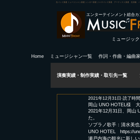
生バンド派遣 ミュージシャン派遣 シンガー派遣 ジャズバンド派遣 アーティスト派遣 生演奏 
エンターテインメント総合カ
ミュージック
Home
ミュージシャン一覧
作詞・作曲・編曲
演奏実績・制作実績・取引先一覧
2021年12月31日
読了時間:
ミュージカル
講師実績
岡山 UNO HOTEL
2021年12月31日、
た。
ソプラノ歌手：清水美也
PA音響実績
キャスティング
UNO 
HOTEL　https://uno
瀬戸内海の観光に新しい