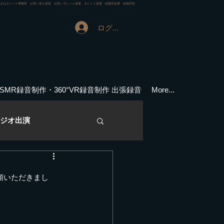
ものまねタレント事務所 お笑い芸人派遣 お笑いタレント派遣 タレント派遣 結婚式余興 結婚式芸
ログイン
ASMR録音制作・360°VR録音制作 出張録音
More...
ジオ出演
演実績
審査員
依頼いただきまし
メディア情報