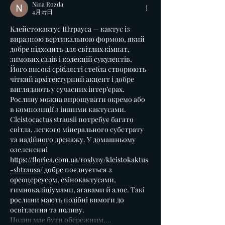
担当させていた
Nina Rozda
4月27日
た。
Клейстокактус Штрауса — кактус із 
виразною вертикальною формою, який 
добре підходить для світлих кімнат, 
зимових садів і колекцій сукулентів. 
Його високі сріблясті стебла створюють 
чіткий архітектурний акцент і добре 
виглядають у сучасних інтер’єрах. 
Рослину можна вирощувати окремо або 
в композиції з іншими кактусами.
Cleistocactus strausii потребує багато 
світла, легкого мінерального субстрату 
та надійного дренажу. У домашньому 
озелененні 
https://florica.com.ua/roslyny/kleistokaktus
-shtrausa/
 добре поєднується з 
ореоцереусом, ехінокактусами, 
гимнокаліціумами, агавами й алое. Такі 
рослини мають подібні вимоги до 
освітлення та поливу.
Полив має бути обережним,…