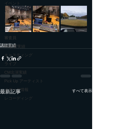
イベント
バイノーラル録音・ASMR録音
演出
出演実績
審査員
講師実績
PA音響実績
キャスティング
ライブ
CM出演実績
Pick Up アーティスト
メディア情報
すべて表示
最新記事
レコーディング