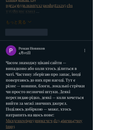
рд
r24
36
33
вл
кв
n7
c123
a01
h15
t21
2x5
cb1
т
35
38
пд
пс
км
ол
 …
もっと見る
いいね！
返信
Роман Новиков
4月05日
Часом знаходжу цікаві сайти — 
випадково або коли хтось ділиться в 
чаті. Частину зберігаю про запас, іноді 
повертаюсь до них при нагоді. Тут є 
різне — новини, блоги, локальні стрічки 
чи просто незвичні штуки. Деякі 
переглядаю рідко, деякі — коли хочеться 
вийти за межі звичних джерел.  
Поділюсь добіркою — може, хтось 
натрапить на щось нове:  
М
к
х
5
г
нк
w69
п
53
mp
кг
чг
ч
d23
46
н
чн
47
чо
у
tmp3