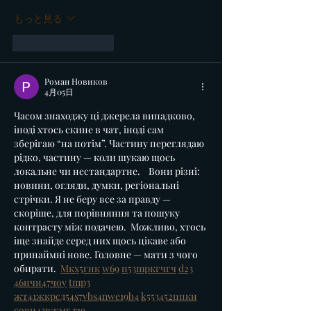
もっと見る
いいね！
返信
Роман Новиков
4月05日
Часом знаходжу ці джерела випадково, 
іноді хтось скине в чат, іноді сам 
зберігаю “на потім”. Частину переглядаю 
рідко, частину — коли шукаю щось 
локальне чи нестандартне.    Вони різні: 
новини, огляди, думки, регіональні 
стрічки. Я не беру все за правду — 
скоріше, для порівняння та пошуку 
контрасту між подачею.  Можливо, хтось 
іще знайде серед них щось цікаве або 
принаймні нове. Головне — мати з чого 
обирати.  
М
к
х
5
г
нк
w69
п
53
mp
кг
чг
ч
d23
46
н
чн
47
чо
у
tmp3
жт
41
ж
кр
сд
54
s7
vb
s4
nw
e19
b4
k55
34
52
пп
кн
с
о
вн
43
вж
мг
r19