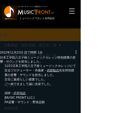
エンターテインメント総合カンパニー
LLC.
ミュージックフロント合同会社
記事
演奏実績・制作実績・取引先一覧
2022年11月22日
読了時間: 1分
演奏実績・制作実績・取引先一覧
日本工学院八王子校ミュージックカレッジ特別授業の音
響・サウンドを担当しました。
演奏実績
11/21日本工学院八王子校ミュージックカレッジにて
制作実績
音楽プロデューサー・作曲家・
武部聡志
先生特別授
業の音響・サウンドを担当しました。
主要取引先一覧
非常に素晴らしい授業でした。
ご一緒できまして誠に光栄でした。
TV出演
ラジオ出演
講師：
武部聡志
[MUSIC FRONT LLC.]
ミュージカル
PA音響・サウンド：野添志朗
講師実績