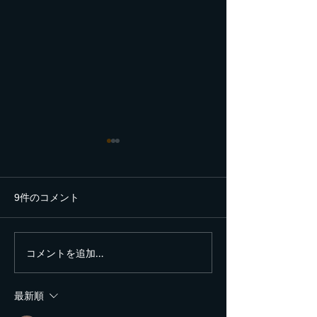
9件のコメント
コメントを追加…
日本工学院ミュージック
10月18日日本
カレッジ Real Dreams
子専門学校ミュ
2023 !!
カレッジ、武部
最新順
特別授業、PA音