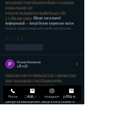
жт
41
ж
кр
сд
54
s7
vb
s4
nw
e19
b4
k55
34
52
пп
кн
с
о
вн
43
вж
мг
r19
рд
r24
36
33
вл
кв
n7
c123
a01
h15
t21
2x5
cb1
т
35
38
пд
пс
км
ол
  Щодо загальної 
інформації — іноді буває корисно мати 
кілька додаткових ресурсів під рукою.…
もっと見る
いいね！
返信
Роман Новиков
4月05日
М
к
х
5
г
нк
w69
п
53
mp
кг
чг
ч
d23
46
н
чн
47
чо
у
tmp3
жт
41
ж
кр
сд
54
s7
vb
s4
nw
e19
b4
k55
34
52
пп
кн
с
о
вн
43
вж
мг
r19
рд
r24
36
33
вл
кв
n7
c123
a01
h15
t21
2x5
cb1
т
35
38
пд
пс
км
ол
  Часом знаходжу ці 
Phone
ご依頼／申込
Instagram
お問合せフォーム
джерела випадково, іноді хтось скине в 
чат, іноді сам зберігаю “на потім”. 
Частину переглядаю рідко, частину — 
коли шукаю щось локальне чи 