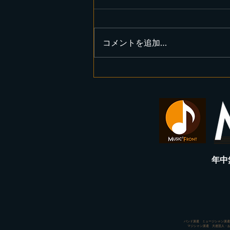
コメントを追加…
4月11日、ハイアットエージ
ェンシー東京にてROCK
BAND「火曜の夜は」を出演
ご依頼いただきました。
年中
バンド派遣 ミュージシャン派遣
​マジシャン派遣 大道芸人・