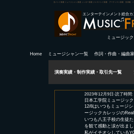
生バンド派遣 ミュージシャン派遣 シンガー派遣 ジャズバンド派遣 アーティスト派遣 生演奏 
エンターテインメント総合カ
ミュージック
Home
ミュージシャン一覧
作詞・作曲・編曲
演奏実績・制作実績・取引先一覧
2023年12月9日
読了時間:
ミュージカル
講師実績
日本工学院ミュージックカレッジ
12/8はいつもミュー
ージックカレッジのReal
いつも八王子校の生徒た
PA音響実績
キャスティング
を観て感動と涙が出まし
私がイチオシしているY