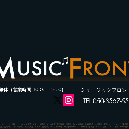
10月25日大阪府堺市アリオ鳳
5月
＃ハロトリ/マイケル・ジャク
てマ
トンハロウィンダンスLIVE出
YOK
演します！！
した
無休（営業時間 10:00~19:00）
ミュージックフロン
TEL
050-3567-5
 アーティスト派遣 ジャズバンド派遣 クラシック演奏 モデル派遣 芸人派遣 生演奏 生バンド派遣 演奏家派遣 出張演奏 出張ミュージシャン 演奏依頼 
お笑い芸人派遣 タレント派遣 和太鼓派遣 アルプス音楽派遣 ライブサポート バンドサポート レコーディング派遣 イベント企画 イベント音楽 ASMR制作 