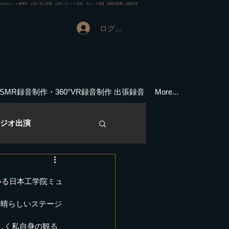
ものまねタレント事務所 お笑い芸人派遣 お笑いタレント派遣 タレント派遣 結婚式余興 結婚式芸
ログイン
ASMR録音制作・360°VR録音制作 出張録音
More...
ジオ出演
演実績
審査員
いる日本工学院ミュ
素晴らしいステージ
メディア情報
しく私自身の観る