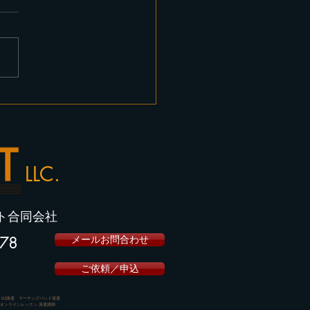
25日はJRA東京競馬場に
ーチングバンド：
OHAMA ROBINS演奏で
。
LLC.
ト合同会社
578
メールお問合わせ
ご依頼／申込
DJ派遣 マーチングバンド派遣
オンラインレッスン 派遣講師