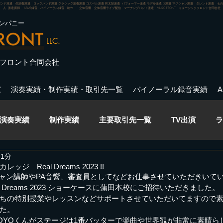
バンド派遣 生演奏派遣 ロックバンド派遣 クラシック演奏派遣 ゴスペル派遣 和太鼓派遣 パフォーマー派遣 モデル派遣 DJ派遣 マジシャン派遣 タレント派遣 
人 派遣講師 ASMR録音 バイノーラル録音 制作 立体音響 立体音響ライブ配信 マーチングバンド派遣
MUSIC FRONT ミュージックフロント合同会社
ンパニー
LLC.
フロント合同会社
家
演奏実績・制作実績・取引先一覧
バイノーラル録音実績
演奏実績
制作実績
主要取引先一覧
TV出演
ラ
 1分
イベント
バイノーラル録音・ASMR録音
演出
出
 Real Dreams 2023 !!
ジシャン講師やPA音響、審査員としてなどお仕事させていただきいて
 Dreams 2023 ショーケースに蒲田本校にご招待いただきました。
ちの特別授業やレッスンなどサポートさせていただいてますので
ライブ
CM出演実績
Pick Up アーティスト
た。
OYOくんがステージは1番バッターで楽曲や世界観が非常に素晴ら