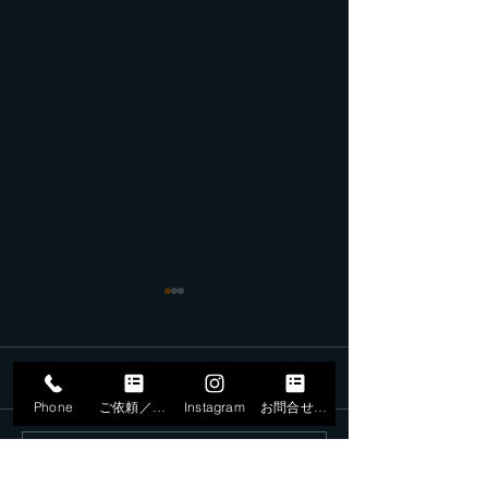
コメント
Phone
ご依頼／申込
Instagram
お問合せフォーム
コメントを追加…
10月18日日本工学院八王
日本工学院アー