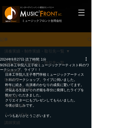
エンターテインメント総合カンパニー
LLC.
ミュージックフロント合同会社
記事
演奏実績・制作実績・取引先一覧
2024年9月27日
読了時間: 1分
演奏実績・制作実績・取引先一覧
9/26日本工学院八王子校ミュージックアーティスト科のワ
ークショップ、ライブ！！
演奏実績
日本工学院八王子専門学校ミュージックアーティス
制作実績
ト科のワークショップ、ライブに伺いました。
昨年に続き、出演者のかなりの成長に驚いてます。
主要取引先一覧
才能ある生徒がその才能を存分に発揮したライブを
観せていただきました。
TV出演
クリエイターにもプレゼンしてもらいました。
ラジオ出演
今後が楽しみです。
ミュージカル
いつもありがとうございます。
講師実績