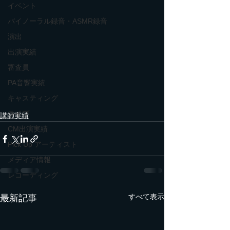
イベント
バイノーラル録音・ASMR録音
演出
出演実績
審査員
PA音響実績
キャスティング
ライブ
講師実績
CM出演実績
Pick Up アーティスト
メディア情報
レコーディング
すべて表示
最新記事