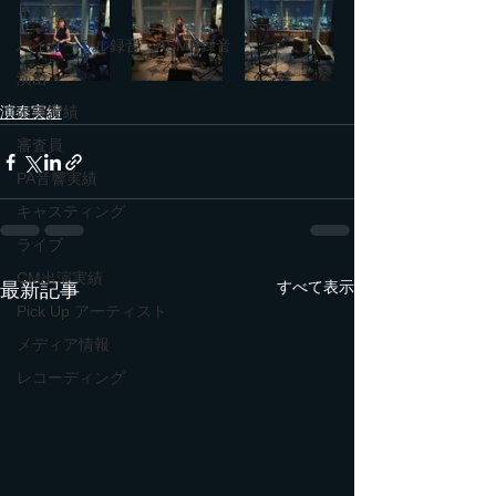
イベント
バイノーラル録音・ASMR録音
演出
演奏実績
出演実績
審査員
PA音響実績
キャスティング
ライブ
CM出演実績
すべて表示
最新記事
Pick Up アーティスト
メディア情報
レコーディング