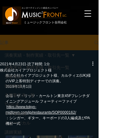
エンターテインメント総合カンパニー
LLC.
ミュージックフロント合同会社
記事
演奏実績・制作実績・取引先一覧
2021年4月23日
読了時間: 1分
演奏実績・制作実績・取引先一覧
株式会社カイアプロジェクト様
株式会社カイアプロジェクト様、カルティエ(UK)様
演奏実績
のVIP上客特別ディナーでの演奏。
制作実績
2019年10月1日
主要取引先一覧
会場：ザ・リッツ・カールトン東京45Fフレンチダ
イニングアジュール フォーティーファイブ 
TV出演
https://www.tokyo-
midtown.com/jp/restaurants/SOP0000162/
ラジオ出演
：シンガー、ギター、キーボードの3人編成及びPA
ミュージカル
機材一式　
講師実績