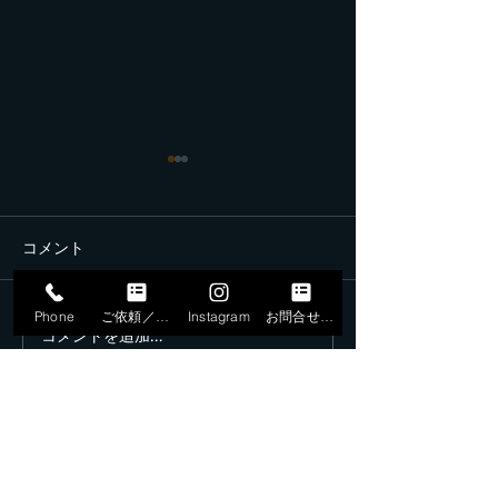
コメント
Phone
ご依頼／申込
Instagram
お問合せフォーム
コメントを追加…
4月11日、ハイアットエー
12月20日 AI
ジェンシー東京にて
2025フェス、
ROCK BAND「火曜の夜
奏でした。
は」を出演ご依頼いただ
きました。
LLC.