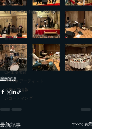
イベント
バイノーラル録音・ASMR録音
演出
出演実績
審査員
PA音響実績
キャスティング
ライブ
CM出演実績
演奏実績
Pick Up アーティスト
メディア情報
レコーディング
すべて表示
最新記事