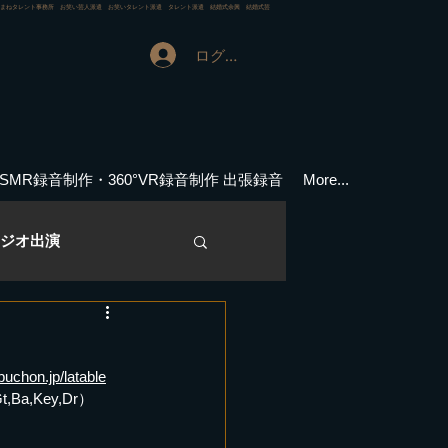
ものまねタレント事務所 お笑い芸人派遣 お笑いタレント派遣 タレント派遣 結婚式余興 結婚式芸
ログイン
ASMR録音制作・360°VR録音制作 出張録音
More...
ジオ出演
演実績
審査員
buchon.jp/latable
,Key,Dr）
メディア情報