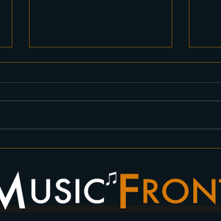
4月11日、ハイアットエージ
4月
ェンシー東京にてROCK
NH
BAND「火曜の夜は」を出演
ご依頼いただきました。