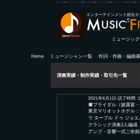
生バンド派遣 ミュージシャン派遣 シンガー派遣 ジャズバンド派遣 アーティスト派遣 生演奏 
エンターテインメント総合カ
ミュージック
Home
ミュージシャン一覧
作詞・作曲・編曲
演奏実績・制作実績・取引先一覧
2021年6月1日
読了時間: 
ミュージカル
講師実績
🔲ブライダル（披露宴
東京マリオットホテル：
ラ ターブル ドゥ ジョ
クラシック演奏2人編成（
PA音響実績
キャスティング
​アンプ・音響一式ご依