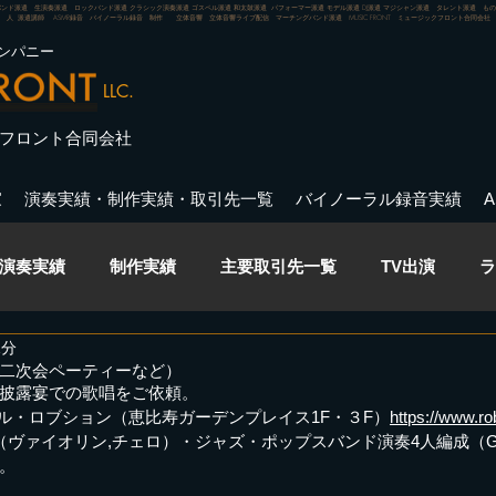
バンド派遣 生演奏派遣 ロックバンド派遣 クラシック演奏派遣 ゴスペル派遣 和太鼓派遣 パフォーマー派遣 モデル派遣 DJ派遣 マジシャン派遣 タレント派遣 
人 派遣講師 ASMR録音 バイノーラル録音 制作 立体音響 立体音響ライブ配信 マーチングバンド派遣
MUSIC FRONT ミュージックフロント合同会社
ンパニー
LLC.
フロント合同会社
家
演奏実績・制作実績・取引先一覧
バイノーラル録音実績
演奏実績
制作実績
主要取引先一覧
TV出演
ラ
1分
イベント
バイノーラル録音・ASMR録音
演出
出
・二次会ペーティーなど）
披露宴での歌唱をご依頼。
エル・ロブション（恵比寿ガーデンプレイス1F・３F）
https://www.ro
ヴァイオリン,チェロ）・ジャズ・ポップスバンド演奏4人編成（Gt,Ba
ライブ
CM出演実績
Pick Up アーティスト
頼。