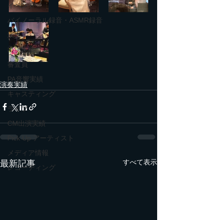
イベント
バイノーラル録音・ASMR録音
演出
出演実績
審査員
PA音響実績
演奏実績
キャスティング
ライブ
CM出演実績
Pick Up アーティスト
メディア情報
すべて表示
最新記事
レコーディング