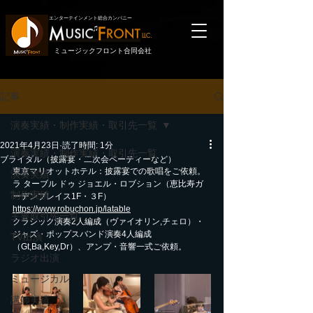
エンターテインメント総合カンパニー
LLC.
ミュージックフロント合同会社
記事
演奏実績・制作実績・取引先一覧
2021年4月23日
読了時間: 1分
演奏実績・制作実績・取引先一覧
ブライダル（披露宴・二次会ペーティーなど）
東京マリオットホテル：披露宴での歌唱をご依頼。
演奏実績
ラ ターブル ドゥ ジョエル・ロブション（恵比寿ガ
制作実績
ーデンプレイス1F・３F）
https://www.robuchon.jp/latable
主要取引先一覧
クラシック演奏2人編成（ヴァイオリン,チェロ）・
ジャズ・ポップスバンド演奏4人編成
TV出演
（Gt,Ba,Key,Dr）、アンプ・音響一式ご依頼。
ラジオ出演
ミュージカル
講師実績