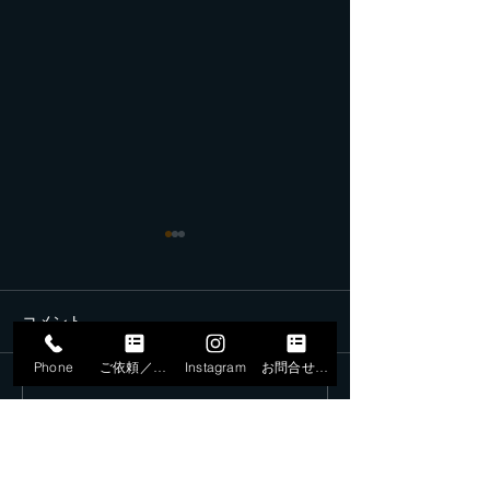
コメント
Phone
ご依頼／申込
Instagram
お問合せフォーム
コメントを追加…
4月11日、ハイアットエー
12月20日 AI
ジェンシー東京にて
2025フェス、
ROCK BAND「火曜の夜
奏でした。
は」を出演ご依頼いただ